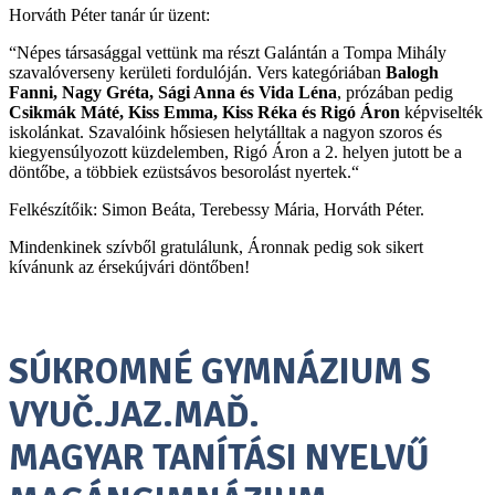
Horváth Péter tanár úr üzent:
“Népes társasággal vettünk ma részt Galántán a Tompa Mihály
szavalóverseny kerületi fordulóján. Vers kategóriában
Balogh
Fanni, Nagy Gréta, Sági Anna és Vida Léna
, prózában pedig
Csikmák Máté, Kiss Emma, Kiss Réka és Rigó Áron
képviselték
iskolánkat. Szavalóink hősiesen helytálltak a nagyon szoros és
kiegyensúlyozott küzdelemben, Rigó Áron a 2. helyen jutott be a
döntőbe, a többiek ezüstsávos besorolást nyertek.“
Felkészítőik: Simon Beáta, Terebessy Mária, Horváth Péter.
Mindenkinek szívből gratulálunk, Áronnak pedig sok sikert
kívánunk az érsekújvári döntőben!
SÚKROMNÉ GYMNÁZIUM S
VYUČ.JAZ.MAĎ.
MAGYAR TANÍTÁSI NYELVŰ