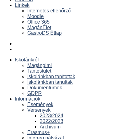
Linkek
Internetes ellenőrző
Moodle
Office 365
MagánÉlet
GastroDS Étlap
Iskolánkról
Magángimi
Tantestület
Iskolánkban tanítottak
Iskolánkban tanultak
Dokumentumok
GDPR
Információk
Események
Versenyek
2023/2024
2022/2023
Archívum
Erasmus+
Interreg pályázat