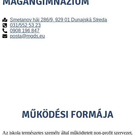
MAGÁNGIMNÁZIUM
Smetanov háj 286/9, 929 01 Dunajská Streda
031/552 53 23
0908 196 847
posta@mgds.eu
premium bootstrap themes
MŰKÖDÉSI FORMÁJA
Az iskola természetes személy által működtetett non-profit szervezet.