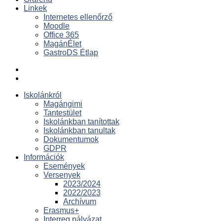
Linkek
Internetes ellenőrző
Moodle
Office 365
MagánÉlet
GastroDS Étlap
Iskolánkról
Magángimi
Tantestület
Iskolánkban tanítottak
Iskolánkban tanultak
Dokumentumok
GDPR
Információk
Események
Versenyek
2023/2024
2022/2023
Archívum
Erasmus+
Interreg pályázat