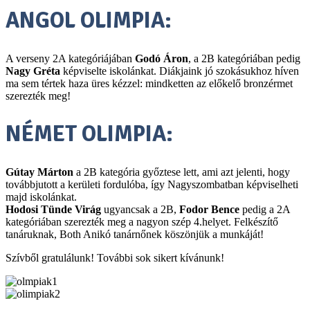
ANGOL OLIMPIA:
A verseny 2A kategóriájában
Godó Áron
, a 2B kategóriában pedig
Nagy Gréta
képviselte iskolánkat. Diákjaink jó szokásukhoz híven
ma sem tértek haza üres kézzel: mindketten az előkelő bronzérmet
szerezték meg!
NÉMET OLIMPIA:
Gútay Márton
a 2B kategória győztese lett, ami azt jelenti, hogy
továbbjutott a kerületi fordulóba, így Nagyszombatban képviselheti
majd iskolánkat.
Hodosi Tünde Virág
ugyancsak a 2B,
Fodor Bence
pedig a 2A
kategóriában szerezték meg a nagyon szép 4.helyet. Felkészítő
tanáruknak, Both Anikó tanárnőnek köszönjük a munkáját!
Szívből gratulálunk! További sok sikert kívánunk!