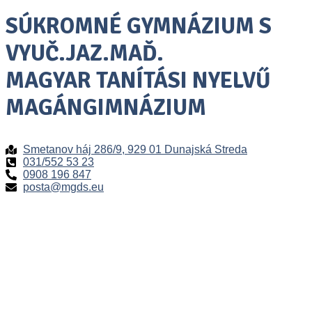
SÚKROMNÉ GYMNÁZIUM S
VYUČ.JAZ.MAĎ.
MAGYAR TANÍTÁSI NYELVŰ
MAGÁNGIMNÁZIUM
Smetanov háj 286/9, 929 01 Dunajská Streda
031/552 53 23
0908 196 847
posta@mgds.eu