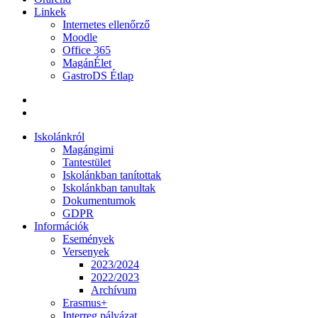
Linkek
Internetes ellenőrző
Moodle
Office 365
MagánÉlet
GastroDS Étlap
Iskolánkról
Magángimi
Tantestület
Iskolánkban tanítottak
Iskolánkban tanultak
Dokumentumok
GDPR
Információk
Események
Versenyek
2023/2024
2022/2023
Archívum
Erasmus+
Interreg pályázat