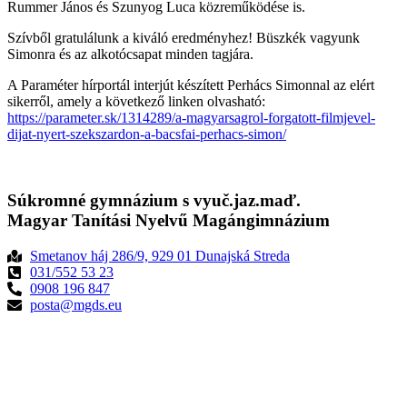
Rummer János és Szunyog Luca közreműködése is.
Szívből gratulálunk a kiváló eredményhez! Büszkék vagyunk
Simonra és az alkotócsapat minden tagjára.
A Paraméter hírportál interjút készített Perhács Simonnal az elért
sikerről, amely a következő linken olvasható:
https://parameter.sk/1314289/a-magyarsagrol-forgatott-filmjevel-
dijat-nyert-szekszardon-a-bacsfai-perhacs-simon/
Súkromné gymnázium s vyuč.jaz.maď.
Magyar Tanítási Nyelvű Magángimnázium
Smetanov háj 286/9, 929 01 Dunajská Streda
031/552 53 23
0908 196 847
posta@mgds.eu