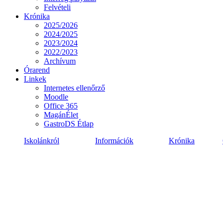
Felvételi
Krónika
2025/2026
2024/2025
2023/2024
2022/2023
Archívum
Órarend
Linkek
Internetes ellenőrző
Moodle
Office 365
MagánÉlet
GastroDS Étlap
Iskolánkról
Információk
Krónika