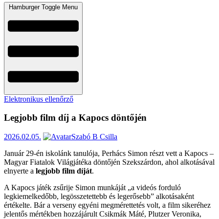
Hamburger Toggle Menu
Elektronikus ellenőrző
Legjobb film díj a Kapocs döntőjén
2026.02.05.
Szabó B Csilla
Január 29-én iskolánk tanulója, Perhács Simon részt vett a Kapocs –
Magyar Fiatalok Világjátéka döntőjén Szekszárdon, ahol alkotásával
elnyerte a
legjobb film díját
.
A Kapocs játék zsűrije Simon munkáját „a videós forduló
legkiemelkedőbb, legösszetettebb és legerősebb” alkotásaként
értékelte. Bár a verseny egyéni megmérettetés volt, a film sikeréhez
jelentős mértékben hozzájárult Csikmák Máté, Plutzer Veronika,