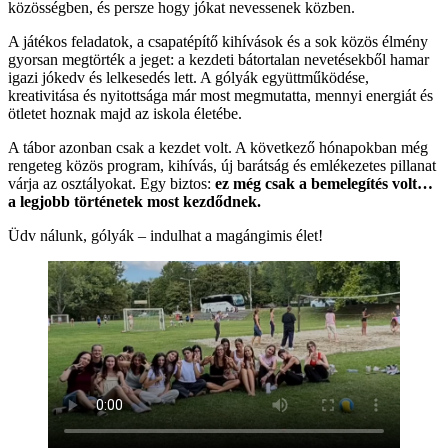
közösségben, és persze hogy jókat nevessenek közben.
A játékos feladatok, a csapatépítő kihívások és a sok közös élmény
gyorsan megtörték a jeget: a kezdeti bátortalan nevetésekből hamar
igazi jókedv és lelkesedés lett. A gólyák együttműködése,
kreativitása és nyitottsága már most megmutatta, mennyi energiát és
ötletet hoznak majd az iskola életébe.
A tábor azonban csak a kezdet volt. A következő hónapokban még
rengeteg közös program, kihívás, új barátság és emlékezetes pillanat
várja az osztályokat. Egy biztos:
ez még csak a bemelegítés volt…
a legjobb történetek most kezdődnek.
Üdv nálunk, gólyák – indulhat a magángimis élet!