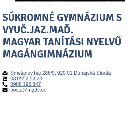
SÚKROMNÉ GYMNÁZIUM S
VYUČ.JAZ.MAĎ.
MAGYAR TANÍTÁSI NYELVŰ
MAGÁNGIMNÁZIUM
Smetanov háj 286/9, 929 01 Dunajská Streda
031/552 53 23
0908 196 847
posta@mgds.eu