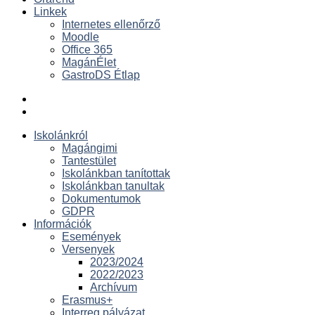
Linkek
Internetes ellenőrző
Moodle
Office 365
MagánÉlet
GastroDS Étlap
Iskolánkról
Magángimi
Tantestület
Iskolánkban tanítottak
Iskolánkban tanultak
Dokumentumok
GDPR
Információk
Események
Versenyek
2023/2024
2022/2023
Archívum
Erasmus+
Interreg pályázat