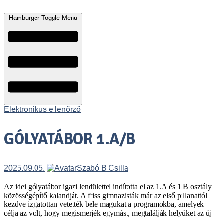
Hamburger Toggle Menu
Elektronikus ellenőrző
GÓLYATÁBOR 1.A/B
2025.09.05.
Szabó B Csilla
Az idei gólyatábor igazi lendülettel indította el az 1.A és 1.B osztály
közösségépítő kalandját. A friss gimnazisták már az első pillanattól
kezdve izgatottan vetették bele magukat a programokba, amelyek
célja az volt, hogy megismerjék egymást, megtalálják helyüket az új