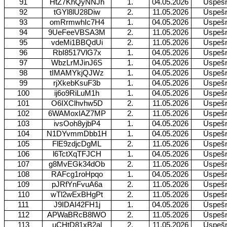
91
HtZ7KhQyNNJh
1.
04.05.2026
Úspeš
92
tGYl8lU28Diw
2.
11.05.2026
Úspeš
93
omRrmwhIc7H4
1.
04.05.2026
Úspeš
94
9UeFeeVBSA3M
2.
11.05.2026
Úspeš
95
vdeMi1BBQdUi
2.
11.05.2026
Úspeš
96
RbI8517VlG7x
1.
04.05.2026
Úspeš
97
WbzLrMJinJ6S
1.
04.05.2026
Úspeš
98
tIMAMYkjQJWz
1.
04.05.2026
Úspeš
99
rjXkebKsuF3b
1.
04.05.2026
Úspeš
100
ij6o9RiLuM1h
1.
04.05.2026
Úspeš
101
O6IXClhvhw5D
2.
11.05.2026
Úspeš
102
6WAMoxIAZ7MP
2.
11.05.2026
Úspeš
103
ivsOoh8yjbP4
1.
04.05.2026
Úspeš
104
N1DYvmmDbb1H
1.
04.05.2026
Úspeš
105
FlE9zdjcDgML
2.
11.05.2026
Úspeš
106
l6TctXqTFJCH
1.
04.05.2026
Úspeš
107
g8MvEGk34dOb
2.
11.05.2026
Úspeš
108
RAFcg1roHpqo
1.
04.05.2026
Úspeš
109
pJRfYnFvuA6a
2.
11.05.2026
Úspeš
110
wTl2wExBHgPt
2.
11.05.2026
Úspeš
111
J9IDAI42FH1j
1.
04.05.2026
Úspeš
112
APWaBRcB8lWO
2.
11.05.2026
Úspeš
113
uCHtD81xB2al
2.
11.05.2026
Úspeš