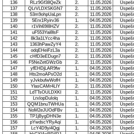
136
RLz9Gf38QeZk
2.
11.05.2026
Úspeš
137
QLrVLDXSKGN7
2.
11.05.2026
Úspeš
138
53m9ohpUaLpn
2.
11.05.2026
Úspeš
139
5Erx1Ryirv36
1.
04.05.2026
Úspeš
140
r1Vih69I8HZV
2.
11.05.2026
Úspeš
141
uF553Yai8lsF
2.
11.05.2026
Úspeš
142
8k3a1LYcc4ha
2.
11.05.2026
Úspeš
143
1363hPawZyY4
2.
11.05.2026
Úspeš
144
odqEHeiFzL3a
2.
11.05.2026
Úspeš
145
cHfD3eEDugn7
2.
11.05.2026
Úspeš
146
F5NeZetGWzGb
2.
11.05.2026
Úspeš
147
yfEHDjLAR9fw
1.
04.05.2026
Úspeš
148
Hts2moAPsO2d
1.
04.05.2026
Úspeš
149
yJvkbufwWofH
1.
04.05.2026
Úspeš
150
YlasCAMr4LIY
2.
11.05.2026
Úspeš
151
LdTTsOULDXKI
2.
11.05.2026
Úspeš
152
LrxIopDuIolq
1.
04.05.2026
Úspeš
153
QQM1bnuTWHUa
1.
04.05.2026
Úspeš
154
NoM2eJUOdFBv
1.
04.05.2026
Úspeš
155
TP1jBygDHN3e
1.
04.05.2026
Úspeš
156
pYwdscYRyAqi
1.
04.05.2026
Úspeš
157
LcY4D9yi4Qgj
1.
04.05.2026
Úspeš
158
hkCXIAxRP4PJ
1.
04.05.2026
Úspeš