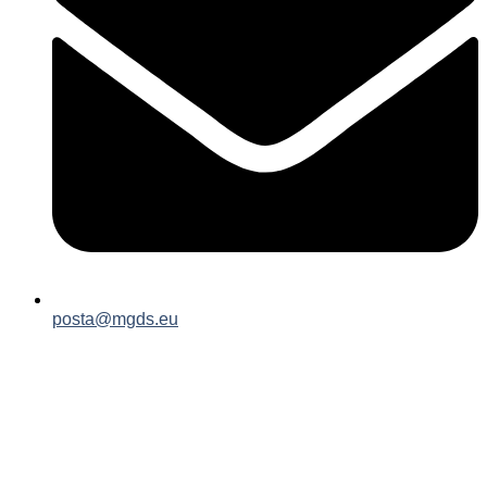
posta@mgds.eu