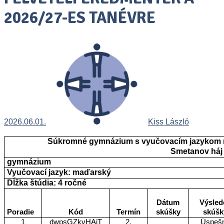
2026/27-ES TANÉVRE
2026.06.01.
Kiss László
Súkromné gymnázium s vyučovacím jazykom 
Smetanov háj 
gymnázium
Vyučovací jazyk: maďarský
Dĺžka štúdia: 4 ročné
Dátum
Výsled
Poradie
Kód
Termín
skúšky
skúšk
1
dwpsGZkvHAiT
2.
Úspeš