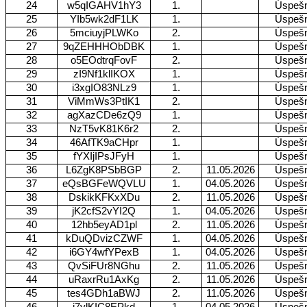
24
w5qIGAHV1hY3
1.
Úspeš
25
YIb5wk2dF1LK
1.
Úspeš
26
5mciuyjPLWKo
2.
Úspeš
27
9qZEHHHObDBK
1.
Úspeš
28
o5EOdtrqFovF
2.
Úspeš
29
zI9Nf1klIKOX
1.
Úspeš
30
i3xgIO83NLz9
1.
Úspeš
31
ViMmWs3PtIK1
2.
Úspeš
32
agXazCDe6zQ9
1.
Úspeš
33
NzT5vK81K6r2
2.
Úspeš
34
46AfTK9aCHpr
1.
Úspeš
35
fYXIjIPsJFyH
1.
Úspeš
36
L6ZgK8PSbBGP
2.
11.05.2026
Úspeš
37
eQsBGFeWQVLU
1.
04.05.2026
Úspeš
38
DskikKFKxXDu
2.
11.05.2026
Úspeš
39
jK2cfS2vYI2Q
1.
04.05.2026
Úspeš
40
12hb5eyAD1pl
2.
11.05.2026
Úspeš
41
kDuQDvizCZWF
1.
04.05.2026
Úspeš
42
i6GY4wfYPexB
1.
04.05.2026
Úspeš
43
QvSiFUr8NGhu
2.
11.05.2026
Úspeš
44
uRaxrRu1AxKg
2.
11.05.2026
Úspeš
45
tes4GDh1aBWJ
2.
11.05.2026
Úspeš
46
i7vlKIC8EPkd
1.
04.05.2026
Úspeš