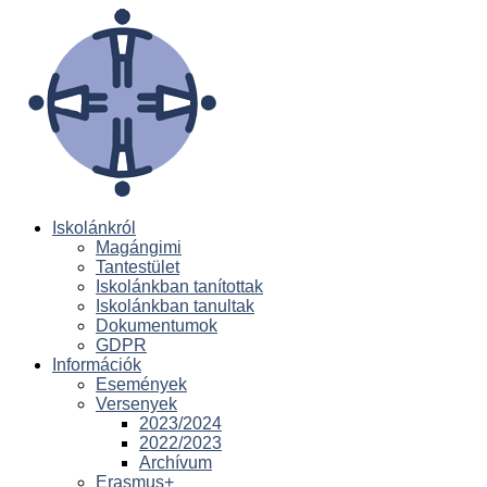
Iskolánkról
Magángimi
Tantestület
Iskolánkban tanítottak
Iskolánkban tanultak
Dokumentumok
GDPR
Információk
Események
Versenyek
2023/2024
2022/2023
Archívum
Erasmus+