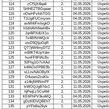
114
zCfSjX4lqali
2.
11.05.2026
Úspeš
115
SHHEZTBGqaae
1.
04.05.2026
Úspeš
116
nOwHFvfohTGG
1.
04.05.2026
Úspeš
117
T1UgiFUCmyom
1.
04.05.2026
Úspeš
118
axMh6FmIvgkD
2.
11.05.2026
Úspeš
119
hStHAVhNwHBx
2.
11.05.2026
Úspeš
120
Jqr8iPXdUX1o
1.
04.05.2026
Úspeš
121
7s4B9VrWQcli
2.
11.05.2026
Úspeš
122
xtxD9QIjuOqR
1.
04.05.2026
Úspeš
123
QT7jtW4myDTZ
2.
11.05.2026
Úspeš
124
mBfKT4UpYder
2.
11.05.2026
Úspeš
125
hunFF8FlALBx
2.
11.05.2026
Úspeš
126
92Fhg1G7sXAd
2.
11.05.2026
Úspeš
127
k4fAOxFPBE9b
2.
11.05.2026
Úspeš
128
sLLnvNAOByfX
2.
11.05.2026
Úspeš
129
O4uoeo2zuKIx
1.
04.05.2026
Úspeš
130
e14kjNf4NmPF
2.
11.05.2026
Úspeš
131
lxWOQJgB7dx1
2.
11.05.2026
Úspeš
132
hjPwjLzSCoAM
2.
11.05.2026
Úspeš
133
KE6PhPV3koMQ
1.
04.05.2026
Úspeš
134
gDzKfDVQBEhT
2.
11.05.2026
Úspeš
135
pYFIdIia26yk
1.
04.05.2026
Úspeš