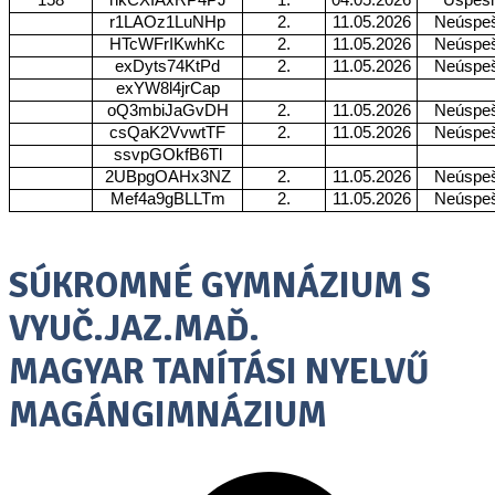
r1LAOz1LuNHp
2.
11.05.2026
Neúspe
HTcWFrIKwhKc
2.
11.05.2026
Neúspe
exDyts74KtPd
2.
11.05.2026
Neúspe
exYW8l4jrCap
oQ3mbiJaGvDH
2.
11.05.2026
Neúspe
csQaK2VvwtTF
2.
11.05.2026
Neúspe
ssvpGOkfB6Tl
2UBpgOAHx3NZ
2.
11.05.2026
Neúspe
Mef4a9gBLLTm
2.
11.05.2026
Neúspe
SÚKROMNÉ GYMNÁZIUM S
VYUČ.JAZ.MAĎ.
MAGYAR TANÍTÁSI NYELVŰ
MAGÁNGIMNÁZIUM