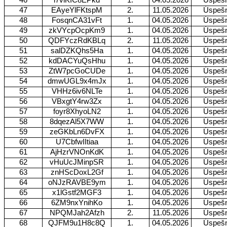
47
EAyeYlFKtspM
2.
11.05.2026
Úspeš
48
FosqnCA31vFt
1.
04.05.2026
Úspeš
49
zkVYcpOcpKm9
1.
04.05.2026
Úspeš
50
QDFYczRdKBLq
2.
11.05.2026
Úspeš
51
salDZKQhs5Ha
1.
04.05.2026
Úspeš
52
kdDACYuQsHhu
1.
04.05.2026
Úspeš
53
ZtW7pcGoCUDe
1.
04.05.2026
Úspeš
54
dmwUGL9x4mJx
1.
04.05.2026
Úspeš
55
VHHz6iv6NLTe
1.
04.05.2026
Úspeš
56
VBxgtY4rw3Zx
1.
04.05.2026
Úspeš
57
foyr8XhyoLN2
1.
04.05.2026
Úspeš
58
8dqezAl5X7WW
1.
04.05.2026
Úspeš
59
zeGKbLn6DvFX
1.
04.05.2026
Úspeš
60
U7CbfwIItiaa
1.
04.05.2026
Úspeš
61
AjHzrVNOnKdK
1.
04.05.2026
Úspeš
62
vHuUcJMinpSR
1.
04.05.2026
Úspeš
63
znHScDoxL2Gf
1.
04.05.2026
Úspeš
64
oNJzRAVBE9ym
1.
04.05.2026
Úspeš
65
x1lGstf2MGF3
1.
04.05.2026
Úspeš
66
6ZM9nxYnihKo
1.
04.05.2026
Úspeš
67
NPQMJah2Afzh
2.
11.05.2026
Úspeš
68
QJFM9u1H8c8Q
1.
04.05.2026
Úspeš