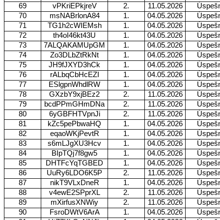
69
vPKriEPkjreV
2.
11.05.2026
Úspeš
70
msNABrlonA84
1.
04.05.2026
Úspeš
71
TG1h2cWIEMsh
1.
04.05.2026
Úspeš
72
th4oI46kt43U
1.
04.05.2026
Úspeš
73
7ALQAKAMUpGM
1.
04.05.2026
Úspeš
74
Zo3DLbZtRkNt
1.
04.05.2026
Úspeš
75
JH9fJXYD3hCk
1.
04.05.2026
Úspeš
76
rALbqCbHcEZI
1.
04.05.2026
Úspeš
77
ESlgpnWhdlRW
1.
04.05.2026
Úspeš
78
GXzbY9xjBEz2
2.
11.05.2026
Úspeš
79
bcdPPmGHmDNa
2.
11.05.2026
Úspeš
80
6yGBFHTVpnJi
2.
11.05.2026
Úspeš
81
kZc5pePbwaHQ
1.
04.05.2026
Úspeš
82
eqaoWKjPevtR
1.
04.05.2026
Úspeš
83
s6mLJgXU3Hcv
1.
04.05.2026
Úspeš
84
BIpTQj7f8gw5
1.
04.05.2026
Úspeš
85
DHTFcYqTGBED
1.
04.05.2026
Úspeš
86
UuRy6LDO6K5P
2.
11.05.2026
Úspeš
87
nikT9VLxDneR
1.
04.05.2026
Úspeš
88
v4ewE2SPprXL
2.
11.05.2026
Úspeš
89
mXirfusXNWiy
2.
11.05.2026
Úspeš
90
FsroDWtV6ArA
1.
04.05.2026
Úspeš