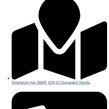
Smetanov háj 286/9, 929 01 Dunajská Streda