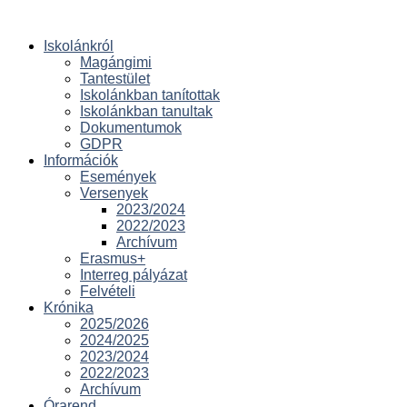
Iskolánkról
Magángimi
Tantestület
Iskolánkban tanítottak
Iskolánkban tanultak
Dokumentumok
GDPR
Információk
Események
Versenyek
2023/2024
2022/2023
Archívum
Erasmus+
Interreg pályázat
Felvételi
Krónika
2025/2026
2024/2025
2023/2024
2022/2023
Archívum
Órarend