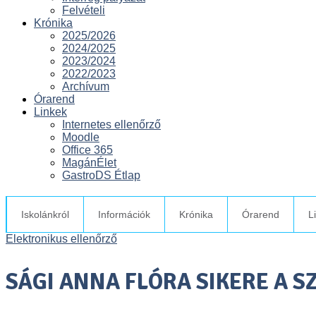
Felvételi
Krónika
2025/2026
2024/2025
2023/2024
2022/2023
Archívum
Órarend
Linkek
Internetes ellenőrző
Moodle
Office 365
MagánÉlet
GastroDS Étlap
Iskolánkról
Információk
Krónika
Órarend
L
Elektronikus ellenőrző
SÁGI ANNA FLÓRA SIKERE A 