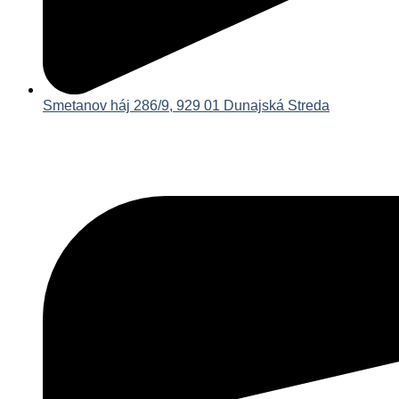
Smetanov háj 286/9, 929 01 Dunajská Streda