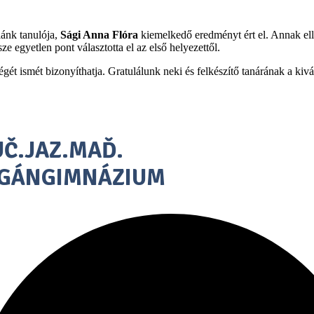
lánk tanulója,
Sági Anna Flóra
kiemelkedő eredményt ért el. Annak ell
 egyetlen pont választotta el az első helyezettől.
gét ismét bizonyíthatja. Gratulálunk neki és felkészítő tanárának a kiv
Č.JAZ.MAĎ.
AGÁNGIMNÁZIUM