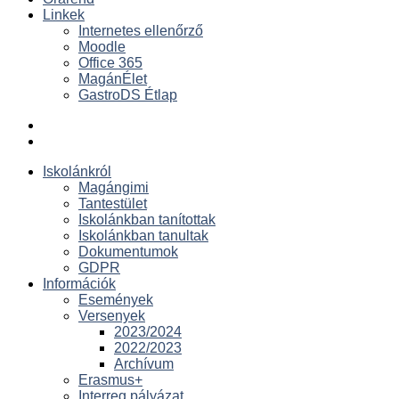
Linkek
Internetes ellenőrző
Moodle
Office 365
MagánÉlet
GastroDS Étlap
Iskolánkról
Magángimi
Tantestület
Iskolánkban tanítottak
Iskolánkban tanultak
Dokumentumok
GDPR
Információk
Események
Versenyek
2023/2024
2022/2023
Archívum
Erasmus+
Interreg pályázat