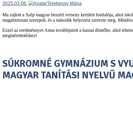
2025.03.06.
Terebessy Mária
Ma zajlott a Szép magyar beszéd verseny kerületi fordulója, ahol isko
magabiztosan szerepelt, és a második helyezést szerezte meg. Mindössze
Ezzel az eredménnyel Anna továbbjutott a kassai döntőbe, ahol tehetsé
megmérettetéshez!
SÚKROMNÉ GYMNÁZIUM S VYU
MAGYAR TANÍTÁSI NYELVŰ M