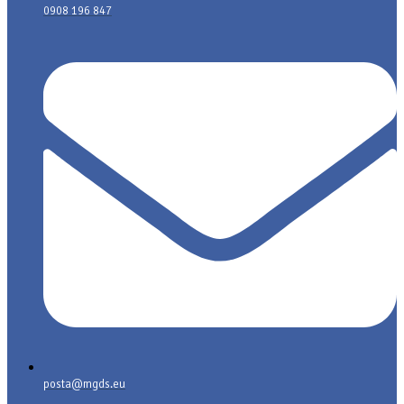
0908 196 847
posta@mgds.eu