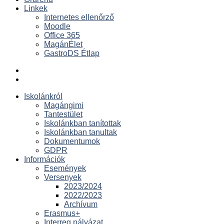
Linkek
Internetes ellenőrző
Moodle
Office 365
MagánÉlet
GastroDS Étlap
Iskolánkról
Magángimi
Tantestület
Iskolánkban tanítottak
Iskolánkban tanultak
Dokumentumok
GDPR
Információk
Események
Versenyek
2023/2024
2022/2023
Archívum
Erasmus+
Interreg pályázat