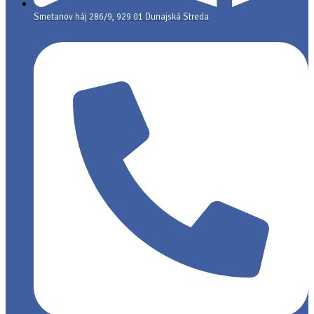
Smetanov háj 286/9, 929 01 Dunajská Streda